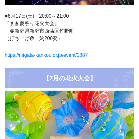
■6月17日(土) 20:00～21:00
『まき夏祭り花火大会』
＠新潟県新潟市西蒲区竹野町
（打ち上げ数：約200発）
https://niigata-kankou.or.jp/event/1887
【7月の花火大会】