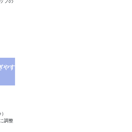
ッフの
ぎやす
♪）
に調整