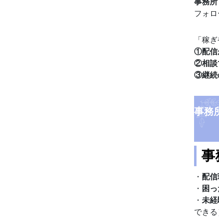
事務所
フォロ
「稼ぎ
①配信
②相談
③継続
事務
事
・
配信
・
困っ
・
未経
できる