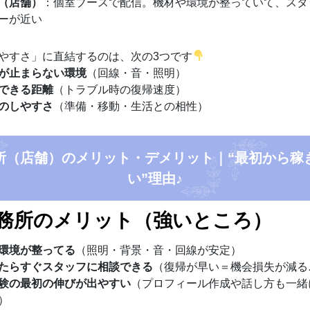
（店舗）
：個室ブースで配信。機材や環境が整っていて、スタ
ーが近い
やすさ」に直結するのは、次の3つです
が止まらない環境
（回線・音・照明）
できる距離
（トラブル時の復帰速度）
のしやすさ
（準備・移動・生活との相性）
所（店舗）のメリット・デメリット｜“最初から稼
い”理由♪
務所のメリット（強いところ）
環境が整ってる
（照明・背景・音・回線が安定）
たらすぐスタッフに相談できる
（復帰が早い＝機会損失が減る
験の最初の伸びが出やすい
（プロフィール作成や話し方も一緒
）