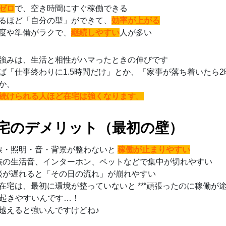
ゼロ
で、空き時間にすぐ稼働できる
るほど「自分の型」ができて、
効率が上がる
度や準備がラクで、
継続しやすい
人が多い
強みは、生活と相性がハマったときの伸びです
ば「仕事終わりに1.5時間だけ」とか、「家事が落ち着いたら2
か、
続けられる人ほど在宅は強くなります
。
宅のデメリット（最初の壁）
線・照明・音・背景が整わないと
稼働が止まりやすい
族の生活音、インターホン、ペットなどで集中が切れやすい
談が遅れると「その日の流れ」が崩れやすい
在宅は、最初に環境が整っていないと **“頑張ったのに稼働が
*が起きやすいんです…！
越えると強いんですけどね♪