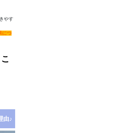
きやす
果につ
とこ
）
理由♪