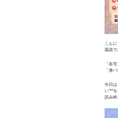
こんに
面談で
「在宅
「身バ
今日は
い”*
読み終