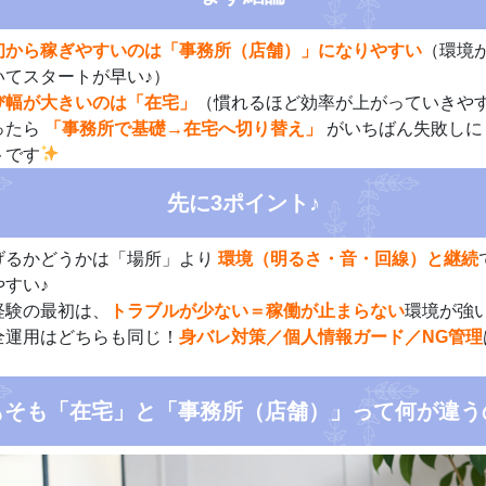
初から稼ぎやすいのは「事務所（店舗）」になりやすい
（環境
いてスタートが早い♪）
び幅が大きいのは「在宅」
（慣れるほど効率が上がっていきや
ったら
「事務所で基礎→在宅へ切り替え」
がいちばん失敗しに
トです
先に3ポイント♪
げるかどうかは「場所」より
環境（明るさ・音・回線）と継続
やすい♪
経験の最初は、
トラブルが少ない＝稼働が止まらない
環境が強
全運用はどちらも同じ！
身バレ対策／個人情報ガード／NG管理
もそも「在宅」と「事務所（店舗）」って何が違う