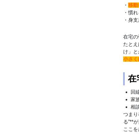
・
移動
・慣れ
・身支
在宅の
たとえ
け」と
小さく
在
回
家
相
つまり
る”*
ここを