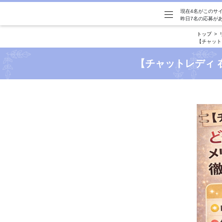
現在4名がこのサ
昨日7名の応募が
トップ
【チャット
【チャットレディ 