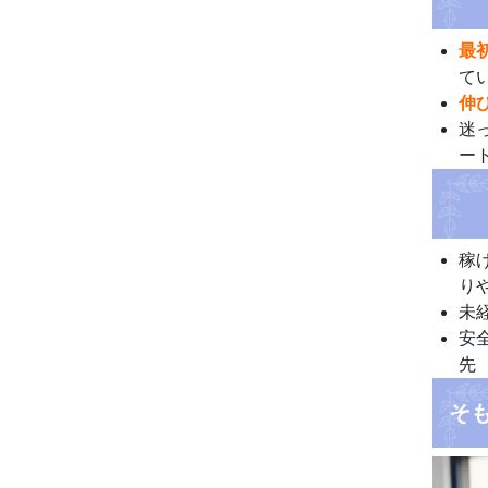
最
て
伸
迷
ー
稼
り
未
安
先
そ