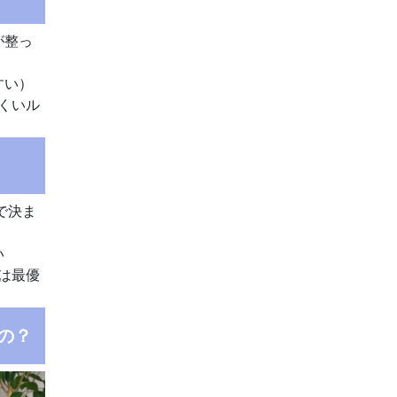
が整っ
すい）
くいル
で決ま
い
は最優
の？