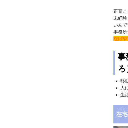
正直こ
未経験
いんで
事務所
なげや
事
ろ
移
人
生
在宅