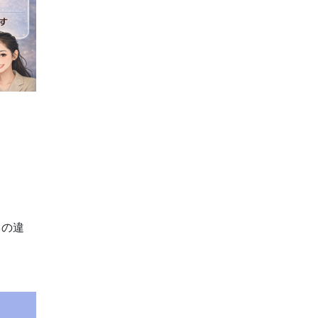
さの違
＾