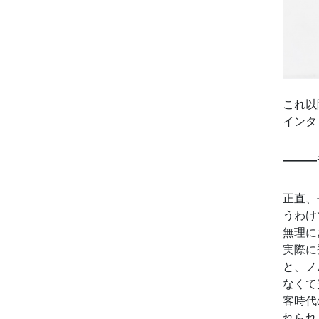
これ以
インタ
———
正直、
うわけ
無理に
実際に
と、ノ
なくて
客時代
れられ