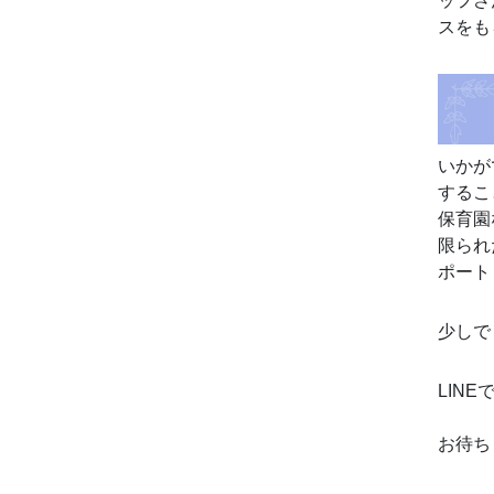
ッフさ
スをも
いかが
するこ
保育園
限られ
ポート
少しで
LIN
お待ち