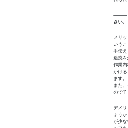
———
さい。
メリッ
いうこ
手伝え
迷惑を
作業内
かける
ます。
また、
ので子
デメリ
ょうか
が少な