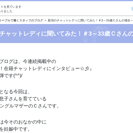
イトを見ています
ありました
リーブルで働くスタッフのブログ
新潟のチャットレディに聞いてみた！＃3～33歳Ｃさんの場合
チャットレディに聞いてみた！＃3～33歳Ｃさん
ブログは、今連続掲載中の
！在籍チャットレディにインタビュー☆彡』
です(^^)/
となる今回は、
息子さんを育てている
シングルマザーのＣさんです。
は今そのおなかの中に
を妊娠中です。