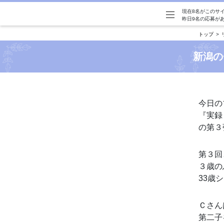
現在8名がこのサ
昨日9名の応募が
トップ
新潟の
今日の
『実録
の第３弾
第３回
３歳の
33歳
Ｃさん
第二子