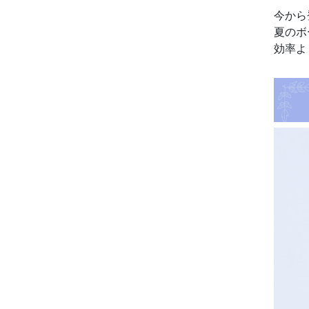
今から
夏のボ
効率よ