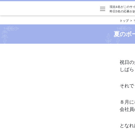
現在4名がこのサ
昨日3名の応募が
トップ
夏のボ
祝日の
しばら
それで
８月に
会社員
となれ