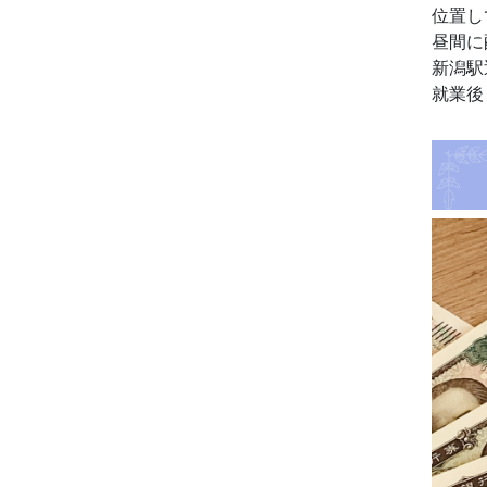
位置し
昼間に
新潟駅
就業後